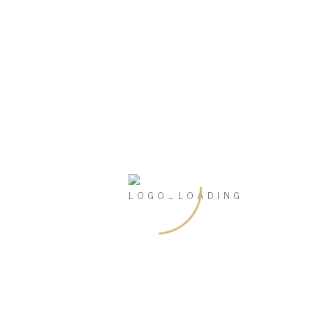
Uncategorized
Meta
Anmelden
Eintrags-Feed
Kommentar-Feed
WordPress.org