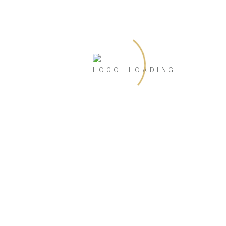
in Rheinland-Pfalz
ALTBAU RENOVIERUNG
Altbau mit modernem Touch